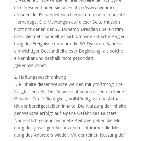
Dres­den e.V.. Die offi­zi­el­le Inter­net­sei­te der SG Dyna­
mo Dres­den fin­den sie unter http://www.dynamo-
dresden.de. Es han­delt sich hier­bei um eine rein pri­va­te
Home­page. Die Mei­nun­gen auf die­ser Sei­te müs­sen
nicht mit denen der SG Dyna­mo Dres­den über­ein­stim­
men. Viel­mehr han­delt es sich um eine kri­ti­sche Beglei­
tung der Ereig­nis­se rund um die SG Dyna­mo. Sati­re ist
ein wich­ti­ger Bestand­teil die­ser Beglei­tung, als sol­che
erkenn­bar und des­halb nicht geson­dert
gekennzeichnet.
2. Haf­tungs­be­schrän­kung
Die Inhal­te die­ser Web­site wer­den mit größt­mög­li­cher
Sorg­falt erstellt. Der Anbie­ter über­nimmt jedoch kei­ne
Gewähr für die Rich­tig­keit, Voll­stän­dig­keit und Aktua­li­
tät der bereit­ge­stell­ten Inhal­te. Die Nut­zung der Inhal­te
der Web­site erfolgt auf eige­ne Gefahr des Nut­zers.
Nament­lich gekenn­zeich­ne­te Bei­trä­ge geben die Mei­
nung des jewei­li­gen Autors und nicht immer die Mei­
nung des Anbie­ters wie­der. Mit der rei­nen Nut­zung der