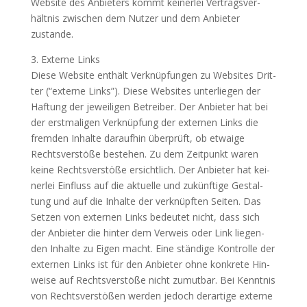
Web­site des Anbie­ters kommt kei­ner­lei Ver­trags­ver­
hält­nis zwi­schen dem Nut­zer und dem Anbie­ter
zustande.
3. Exter­ne Links
Die­se Web­site ent­hält Ver­knüp­fun­gen zu Web­sites Drit­
ter (“exter­ne Links”). Die­se Web­sites unter­lie­gen der
Haf­tung der jewei­li­gen Betrei­ber. Der Anbie­ter hat bei
der erst­ma­li­gen Ver­knüp­fung der exter­nen Links die
frem­den Inhal­te dar­auf­hin über­prüft, ob etwa­ige
Rechts­ver­stö­ße bestehen. Zu dem Zeit­punkt waren
kei­ne Rechts­ver­stö­ße ersicht­lich. Der Anbie­ter hat kei­
ner­lei Ein­fluss auf die aktu­el­le und zukünf­ti­ge Gestal­
tung und auf die Inhal­te der ver­knüpf­ten Sei­ten. Das
Set­zen von exter­nen Links bedeu­tet nicht, dass sich
der Anbie­ter die hin­ter dem Ver­weis oder Link lie­gen­
den Inhal­te zu Eigen macht. Eine stän­di­ge Kon­trol­le der
exter­nen Links ist für den Anbie­ter ohne kon­kre­te Hin­
wei­se auf Rechts­ver­stö­ße nicht zumut­bar. Bei Kennt­nis
von Rechts­ver­stö­ßen wer­den jedoch der­ar­ti­ge exter­ne