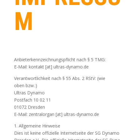
M
Anbie­ter­kenn­zeich­nungs­pflicht nach § 5 TMG:
E‑Mail: kon­takt [at] ultras-dynamo.de
Ver­ant­wort­lich­keit nach § 55 Abs. 2 RStV: (wie
oben bzw.:)
Ultras Dynamo
Post­fach 10 02 11
01072 Dresden
E‑Mail: zen­tral­or­gan [at] ultras-dynamo.de
1. All­ge­mei­ne Hinweise
Dies ist kei­ne offi­zi­el­le Inter­net­sei­te der SG Dyna­mo