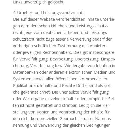
Links unver­züg­lich gelöscht.
4. Urhe­ber- und Leistungsschutzrechte
Die auf die­ser Web­site ver­öf­fent­lich­ten Inhal­te unter­lie­
gen dem deut­schen Urhe­ber- und Leis­tungs­schutz­
recht. Jede vom deut­schen Urhe­ber- und Leis­tungs­
schutz­recht nicht zuge­las­se­ne Ver­wer­tung bedarf der
vor­he­ri­gen schrift­li­chen Zustim­mung des Anbie­ters
oder jewei­li­gen Rech­te­inha­bers. Dies gilt ins­be­son­de­re
für Ver­viel­fäl­ti­gung, Bear­bei­tung, Über­set­zung, Ein­spei­
che­rung, Ver­ar­bei­tung bzw. Wie­der­ga­be von Inhal­ten in
Daten­ban­ken oder ande­ren elek­tro­ni­schen Medi­en und
Sys­te­men, sowie allen öffent­li­chen, kom­mer­zi­el­len
Publi­ka­tio­nen. Inhal­te und Rech­te Drit­ter sind als sol­
che gekenn­zeich­net. Die uner­laub­te Ver­viel­fäl­ti­gung
oder Wei­ter­ga­be ein­zel­ner Inhal­te oder kom­plet­ter Sei­
ten ist nicht gestat­tet und straf­bar. Ledig­lich die Her­
stel­lung von Kopien und Ver­ar­bei­tung der Inhal­te für
den nicht kom­mer­zi­el­len Gebrauch ist unter Namens­
nen­nung und Ver­wen­dung der glei­chen Bedin­gun­gen