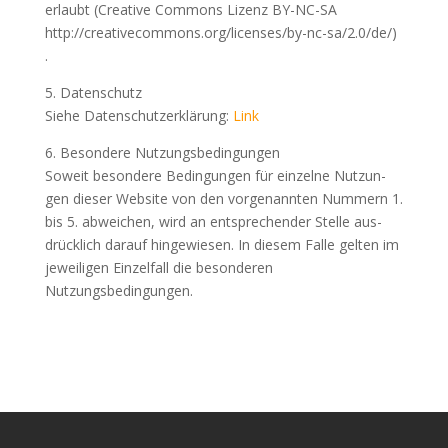
erlaubt (Crea­ti­ve Com­mons Lizenz BY-NC-SA
http://creativecommons.org/licenses/by-nc-sa/2.0/de/)
.
5. Daten­schutz
Sie­he Daten­schutz­er­klä­rung:
Link
6. Beson­de­re Nutzungsbedingungen
Soweit beson­de­re Bedin­gun­gen für ein­zel­ne Nut­zun­
gen die­ser Web­site von den vor­ge­nann­ten Num­mern 1.
bis 5. abwei­chen, wird an ent­spre­chen­der Stel­le aus­
drück­lich dar­auf hin­ge­wie­sen. In die­sem Fal­le gel­ten im
jewei­li­gen Ein­zel­fall die beson­de­ren
Nutzungsbedingungen.