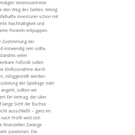
­di­gen Ver­eins­ver­tre­ter
 für den Weg des Gel­des. Wenig
el­haf­te Inves­to­ren schon mit
­te Nach­hal­tig­keit und
s rei­ne Flos­keln entpuppen.
ine Zustim­mung der
d not­wen­dig sein soll­te,
tänd­nis vie­ler
ein­ba­re Fuß­volk sol­len
 die Ein­fluss­nah­me durch
n, ruhig­ge­stellt wer­den.
ü­cke­lung der Spiel­ta­ge oder
 angeht, soll­ten wir
en! Ein Ver­trag, der über
f lan­ge Sicht die Büch­se
e nicht aus­schließt – ganz im
 nach Pro­fit wird sich
e finan­zi­el­len Zwän­ge
h mehr zuneh­men. Die