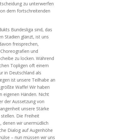
nt­schei­dung zu unter­wer­fen
on dem fort­schrei­ten­den
ukts Bun­des­li­ga sind, das
en Sta­di­en glänzt, ist uns
avon frei­spre­chen,
 Cho­reo­gra­fien und
t­schei­be zu locken. Wäh­rend
schen Top­li­gen oft einem
­tur in Deutsch­land als
e­gen ist unse­re Teil­ha­be an
 größ­te Waf­fe! Wir haben
en eige­nen Hän­den. Nicht
er der Aus­set­zung von
gan­gen­heit unse­re Stär­ke
el­len. Die Frei­heit
e, denen wir uner­müd­lich
i­che Dia­log auf Augen­hö­he
­hül­se – nun müs­sen wir uns