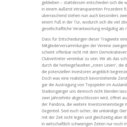
geblie­ben – statt­des­sen ent­schie­den sich die win
in einem äußerst intrans­pa­ren­ten Pro­ze­de­re
über­ra­schend ste­hen nun auch beson­ders zwei­f
einem Fuß in der Tür, wodurch sich die viel zitier
gesell­schaft­li­che Ver­ant­wor­tung end­gül­tig al
Dass für Ent­schei­dun­gen die­ser Trag­wei­te e
Mit­glie­der­ver­samm­lun­gen der Ver­ei­ne zwin­gen
scheint offen­bar nicht mit dem Demo­kra­tie­ver­s
Club­ver­tre­ter ver­ein­bar zu sein. Wir als das sch
durch die her­bei­ge­fa­sel­ten „roten Lini­en“, die
die poten­zi­el­len Inves­to­ren angeb­lich begren­ze
Doch was eine rea­lis­tisch bevor­ste­hen­de Zer­st
gar die Aus­tra­gung von Top­spie­len im Aus­land
Sta­di­ongän­ger uns den­noch nicht blen­den las­s
zwei Jahr­zehn­te abge­schlos­sen wird, öff­net au
der Pan­do­ra, die wei­te­re Inves­to­ren­ein­stie­g
Gegen­teil. Seid euch sicher, die unbän­di­ge Gier
mit der Zeit nicht legen und gleich­zei­tig aber di
in wirt­schaft­lich schwie­ri­gen Zei­ten nur noc