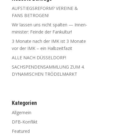
AUFSTIEGSREFORM? VEREINE &
FANS BETROGEN!
Wir las­sen uns nicht spal­ten — Innen­
mi­nis­ter: Fein­de der Fankultur!
3 Mona­te nach der IMK ist 3 Mona­te
vor der IMK – ein Halbzeitfazit
ALLE NACH DÜSSELDORF!
SACHSPENDENSAMMLUNG ZUM 4.
DYNAMISCHEN TRÖDELMARKT
Kate­go­rien
Allgemein
DFB-Konflikt
Featured