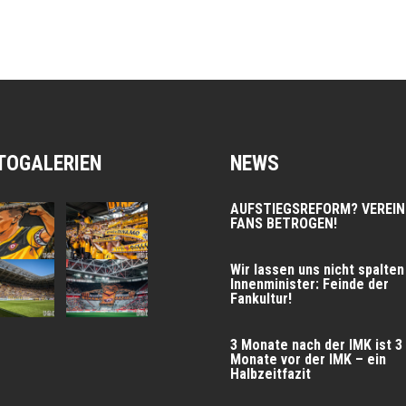
TOGALERIEN
NEWS
AUFSTIEGSREFORM? VEREIN
FANS BETROGEN!
Wir las­sen uns nicht spal­ten
Innen­mi­nis­ter: Fein­de der
Fankultur!
3 Mona­te nach der IMK ist 3
Mona­te vor der IMK – ein
Halbzeitfazit