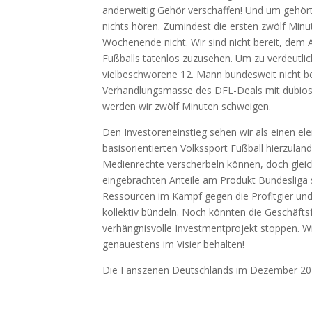
ander­wei­tig Gehör ver­schaf­fen! Und um gehö
nichts hören. Zumin­dest die ers­ten zwölf Minu
Wochen­en­de nicht. Wir sind nicht bereit, dem 
Fuß­balls taten­los zuzu­se­hen. Um zu ver­deut­li
viel­be­schwo­re­ne 12. Mann bun­des­weit nicht ber
Ver­hand­lungs­mas­se des DFL-Deals mit dubio­sen
wer­den wir zwölf Minu­ten schweigen.
Den Inves­to­ren­ein­stieg sehen wir als einen ele
basis­ori­en­tier­ten Volks­sport Fuß­ball hier­zu­la
Medi­en­rech­te ver­scher­beln kön­nen, doch glei
ein­ge­brach­ten Antei­le am Pro­dukt Bun­des­li­ga
Res­sour­cen im Kampf gegen die Pro­fit­gier und
kol­lek­tiv bün­deln. Noch könn­ten die Geschäfts­
ver­häng­nis­vol­le Invest­ment­pro­jekt stop­pen.
genau­es­tens im Visier behalten!
Die Fan­sze­nen Deutsch­lands im Dezem­ber 2