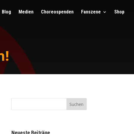
Blog
Medi­en
Cho­reo­spen­den
Fan­sze­ne
Shop
n!
Neu­es­te Beiträge