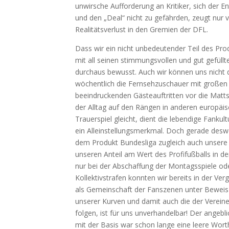
unwir­sche Auf­for­de­rung an Kri­ti­ker, sich der E
und den „Deal“ nicht zu gefähr­den, zeugt nur v
Rea­li­täts­ver­lust in den Gre­mi­en der DFL.
Dass wir ein nicht unbe­deu­ten­der Teil des Pro­d
mit all sei­nen stim­mungs­vol­len und gut gefüll­t
durch­aus bewusst. Auch wir kön­nen uns nicht d
wöchent­lich die Fern­seh­zu­schau­er mit gro­ßen
beein­dru­cken­den Gäs­te­auf­trit­ten vor die Mat
der All­tag auf den Rän­gen in ande­ren euro­päi­
Trau­er­spiel gleicht, dient die leben­di­ge Fan­kul
ein Allein­stel­lungs­merk­mal. Doch gera­de des­w
dem Pro­dukt Bun­des­li­ga zugleich auch unse­re
unse­ren Anteil am Wert des Pro­fi­fuß­balls in d
nur bei der Abschaf­fung der Mon­tags­spie­le od
Kol­lek­tiv­stra­fen konn­ten wir bereits in der Ver­
als Gemein­schaft der Fan­sze­nen unter Beweis st
unse­rer Kur­ven und damit auch die der Ver­ei­n
fol­gen, ist für uns unver­han­del­bar! Der angeb­l
mit der Basis war schon lan­ge eine lee­re Wort