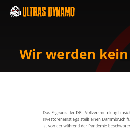
Wir wer­den kein 
Das Ergeb­nis der DFL-Voll­ver­samm­lung hin­sich
Inves­to­ren­ein­stiegs stellt einen Damm­bruch fü
ist von der wäh­rend der Pan­de­mie beschwo­re­