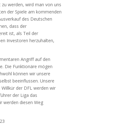
rt zu wer­den, wird man von uns
­ten der Spie­le am kom­men­den
Aus­ver­kauf des Deut­schen
­chen, dass der
eit ist, als Teil der
 Inves­to­ren her­zu­hal­ten,
­men­ta­ren Angriff auf den
n­de. Die Funk­tio­nä­re mögen
ch­wohl kön­nen wir unse­re
 selbst beein­flus­sen. Unse­re
 Will­kür der DFL wer­den wir
füh­rer der Liga das
 Wir wer­den die­sen Weg
023