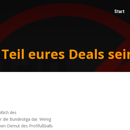
Start
Teil eures Deals sei
t­lich des
r die Bun­des­li­ga dar. Wenig
nen Demut des Pro­fi­fuß­balls