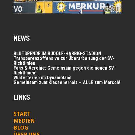
NEWS
BLUTSPENDE IM RUDOLF-HARBIG-STADION
Trans­pa­renz­of­fen­si­ve zur Über­ar­bei­tung der SV-
Richtlinien
Fans & Ver­ei­ne: Gemein­sam gegen die neu­en SV-
Richtlinien!
Win­ter­fe­ri­en im Dynamoland
Gemein­sam zum Klas­sen­er­halt — ALLE zum Marsch!
LINKS
START
MEDIEN
BLOG
ÜBER UNS