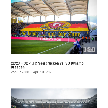
22/23 – 32 ‑1.FC Saar­brü­cken vs. SG Dyna­mo
Dresden
von
ud2000
|
Apr. 18, 2023