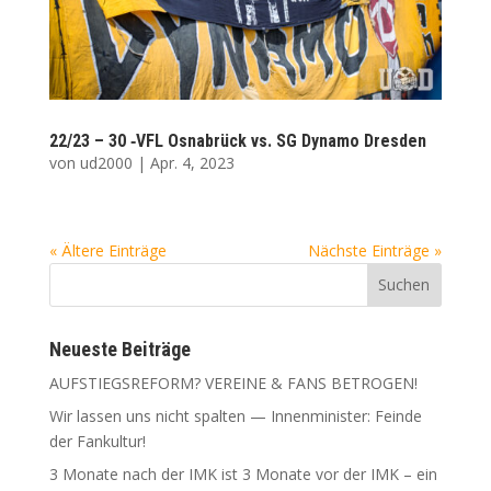
22/23 – 30 ‑VFL Osna­brück vs. SG Dyna­mo Dresden
von
ud2000
|
Apr. 4, 2023
« Ältere Einträge
Nächste Einträge »
Neu­es­te Beiträge
AUFSTIEGSREFORM? VEREINE & FANS BETROGEN!
Wir las­sen uns nicht spal­ten — Innen­mi­nis­ter: Fein­de
der Fankultur!
3 Mona­te nach der IMK ist 3 Mona­te vor der IMK – ein