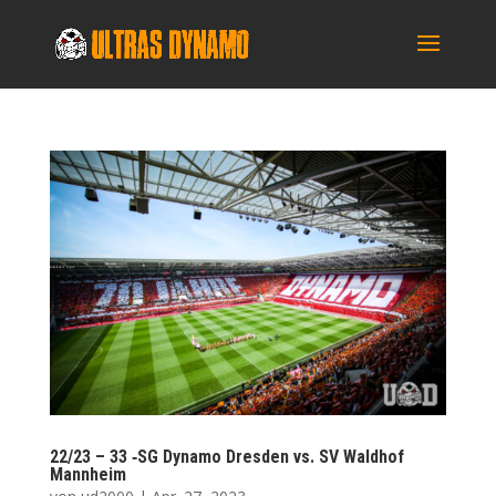
22/23 – 33 ‑SG Dyna­mo Dres­den vs. SV Wald­hof
Mannheim