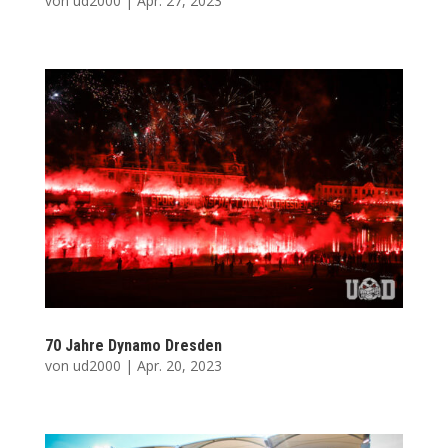
von
ud2000
|
Apr. 27, 2023
70 Jah­re Dyna­mo Dresden
von
ud2000
|
Apr. 20, 2023