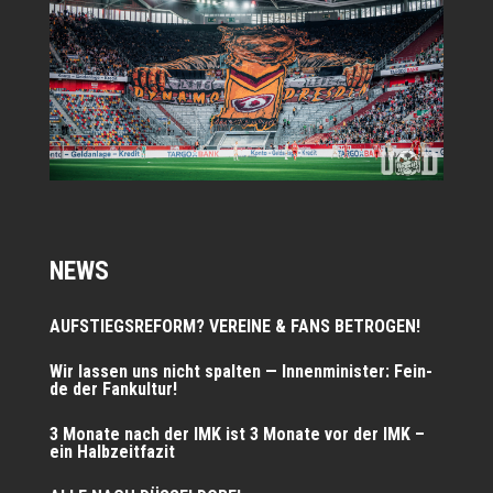
NEWS
AUFSTIEGSREFORM? VEREINE & FANS BETROGEN!
Wir las­sen uns nicht spal­ten — Innen­mi­nis­ter: Fein­
de der Fankultur!
3 Mona­te nach der IMK ist 3 Mona­te vor der IMK –
ein Halbzeitfazit