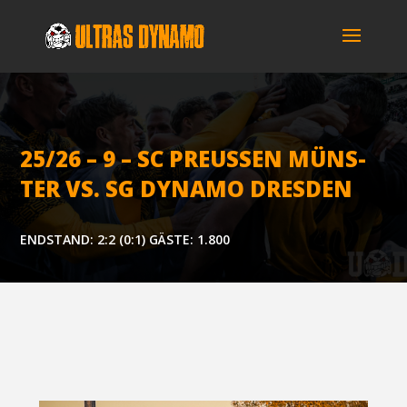
25/26 – 9 – SC PREUS­SEN MÜNS­
TER VS. SG DYNA­MO DRESDEN
ENDSTAND: 2:2 (0:1) GÄSTE: 1.800