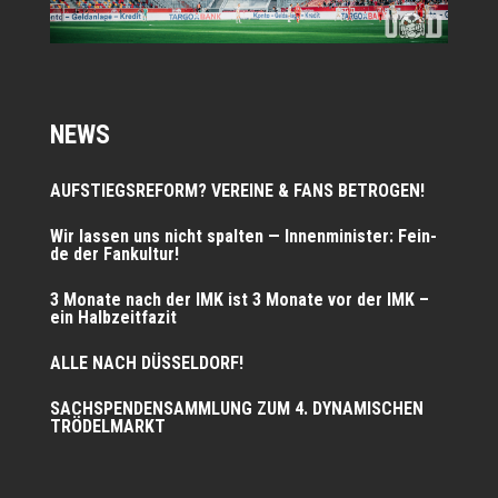
NEWS
AUFSTIEGSREFORM? VEREINE & FANS BETROGEN!
Wir las­sen uns nicht spal­ten — Innen­mi­nis­ter: Fein­
de der Fankultur!
3 Mona­te nach der IMK ist 3 Mona­te vor der IMK –
ein Halbzeitfazit
ALLE NACH DÜSSELDORF!
SACHSPENDENSAMMLUNG ZUM 4. DYNAMISCHEN
TRÖDELMARKT