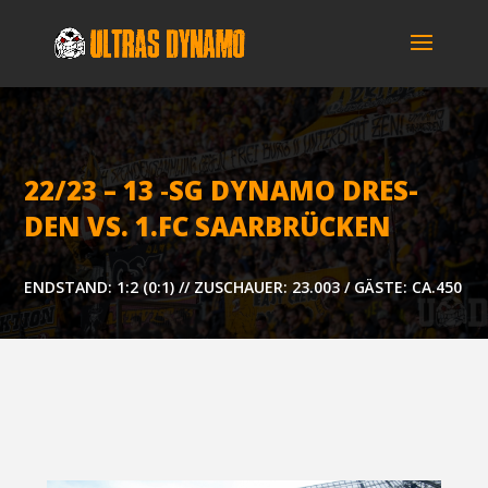
22/23 – 13 ‑SG DYNA­MO DRES­
DEN VS. 1.FC SAARBRÜCKEN
ENDSTAND: 1:2 (0:1) // ZUSCHAUER: 23.003 / GÄSTE: CA.450