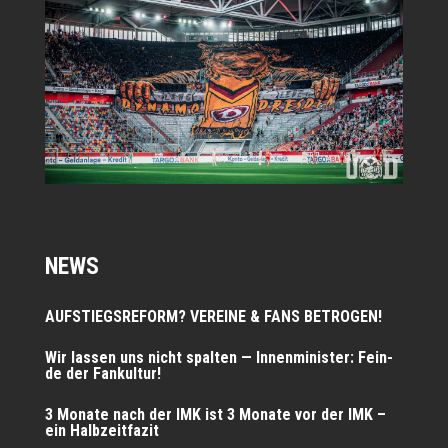
NEWS
AUFSTIEGSREFORM? VEREINE & FANS BETROGEN!
Wir las­sen uns nicht spal­ten — Innen­mi­nis­ter: Fein­
de der Fankultur!
3 Mona­te nach der IMK ist 3 Mona­te vor der IMK –
ein Halbzeitfazit