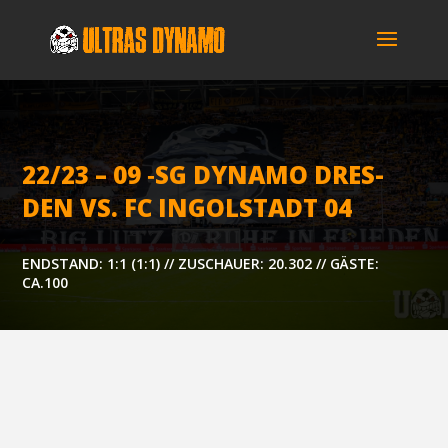
22/23 – 09 ‑SG DYNA­MO DRES­
DEN VS. FC INGOL­STADT 04
ENDSTAND: 1:1 (1:1) // ZUSCHAUER: 20.302 // GÄSTE:
CA.100