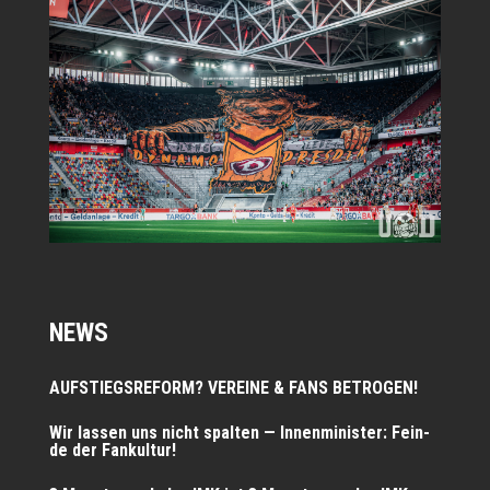
NEWS
AUFSTIEGSREFORM? VEREINE & FANS BETROGEN!
Wir las­sen uns nicht spal­ten — Innen­mi­nis­ter: Fein­
de der Fankultur!