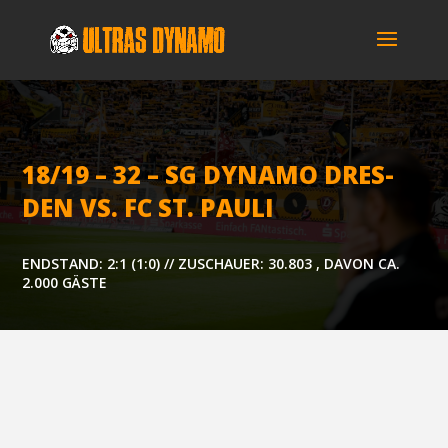
18/19 – 32 – SG DYNA­MO DRES­
DEN VS. FC ST. PAULI
ENDSTAND: 2:1 (1:0) // ZUSCHAUER: 30.803 , DAVON CA.
2.000 GÄSTE