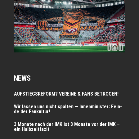
NEWS
AUFSTIEGSREFORM? VEREINE & FANS BETROGEN!
Wir las­sen uns nicht spal­ten — Innen­mi­nis­ter: Fein­
de der Fankultur!
3 Mona­te nach der IMK ist 3 Mona­te vor der IMK –
ein Halbzeitfazit