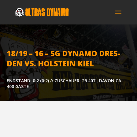
18/19 – 16 – SG DYNA­MO DRES­
DEN VS. HOL­STEIN KIEL
ENDSTAND: 0:2 (0:2) // ZUSCHAUER: 26.407 , DAVON CA.
400 GÄSTE