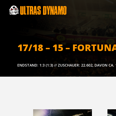
17/18 – 15 – FOR­TU
ENDSTAND: 1:3 (1:3) // ZUSCHAUER: 22.602, DAVON CA.