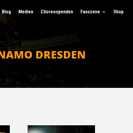
Blog
Medi­en
Cho­reo­spen­den
Fan­sze­ne
Shop
 DYNA­MO DRESDEN