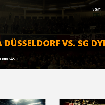
Start
­NA DÜS­SEL­DORF VS. SG
 1.000 GÄSTE