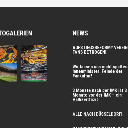
TOGALERIEN
NEWS
AUFSTIEGSREFORM? VEREIN
FANS BETROGEN!
Wir las­sen uns nicht spal­ten
Innen­mi­nis­ter: Fein­de der
Fankultur!
3 Mona­te nach der IMK ist 3
Mona­te vor der IMK – ein
Halbzeitfazit
ALLE NACH DÜSSELDORF!