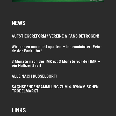
NEWS
AUFSTIEGSREFORM? VEREINE & FANS BETROGEN!
Wir las­sen uns nicht spal­ten — Innen­mi­nis­ter: Fein­
de der Fankultur!
3 Mona­te nach der IMK ist 3 Mona­te vor der IMK –
ein Halbzeitfazit
ALLE NACH DÜSSELDORF!
SACHSPENDENSAMMLUNG ZUM 4. DYNAMISCHEN
TRÖDELMARKT
LINKS