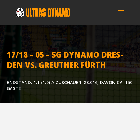
17/18 – 05 – SG DYNA­MO DRES­
DEN VS. GREU­THER FÜRTH
ENDSTAND: 1:1 (1:0) // ZUSCHAUER: 28.016, DAVON CA. 150
GÄSTE