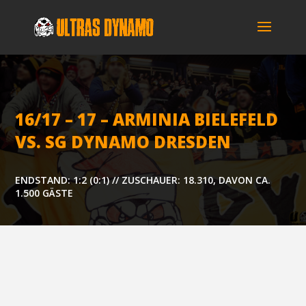
16/17 – 17 – ARMI­NIA BIE­LE­FELD
VS. SG DYNA­MO DRESDEN
ENDSTAND: 1:2 (0:1) // ZUSCHAUER: 18.310, DAVON CA.
1.500 GÄSTE