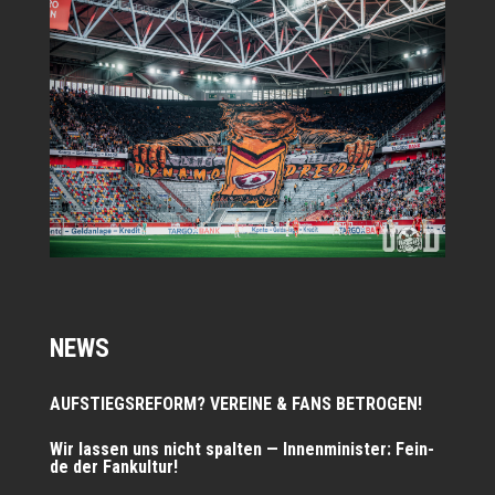
NEWS
AUFSTIEGSREFORM? VEREINE & FANS BETROGEN!
Wir las­sen uns nicht spal­ten — Innen­mi­nis­ter: Fein­
de der Fankultur!