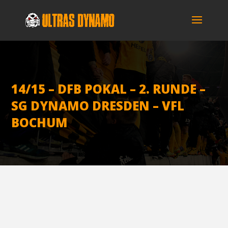
14/15 – DFB POKAL – 2. RUN­DE –
SG DYNA­MO DRES­DEN – VFL
BOCHUM