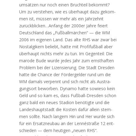
um­sät­zen nur noch einen Bruch­teil bekommt?
Um zu ver­ste­hen, wie es über­haupt dazu gekom­
men ist, müs­sen wir mehr als ein Jahr­zehnt
zurückblicken…Anfang der 2000er Jah­re fei­ert
Deutsch­land das „Fuß­ball­mär­chen“ — die WM
2006 im eige­nen Land. Das alte RHS war zwar bei
Nost­al­gi­kern beliebt, hat­te mit Pro­fi­fuß­ball aber
über­haupt nichts mehr zu tun. Im Gegen­teil: Die
maro­de Bude wur­de jedes Jahr zum ernst­haf­ten
Pro­blem bei der Lizen­sie­rung. Die Stadt Dres­den
hat­te die Chan­ce der För­der­gel­der rund um die
WM damals ver­pennt und sich nicht als Aus­tra­
gungs­ort bewor­ben. Dyna­mo hat­te sowie­so kein
Geld und so kam es, dass Fuß­ball-Dres­den schon
ganz bald ein neu­es Sta­di­on benö­tig­te und die
Lan­des­haupt­stadt die Kos­ten dafür allein stem­
men soll­te. Nach lan­gem Hin und Her wur­de sich
für ein Ersatz­neu­bau an der Len­né­stra­ße 12 ent­
schie­den — dem heu­ti­gen „neu­en RHS“.