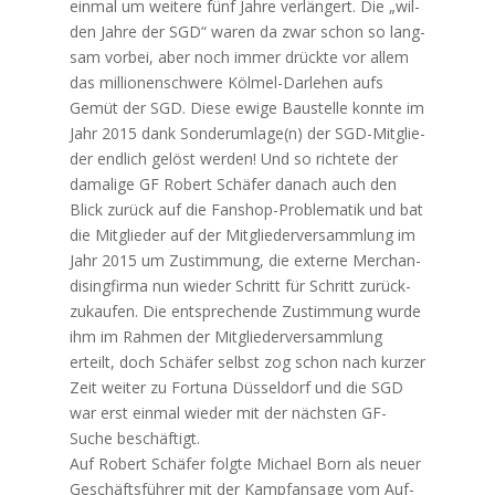
ein­mal um wei­te­re fünf Jah­re ver­län­gert. Die „wil­
den Jah­re der SGD“ waren da zwar schon so lang­
sam vor­bei, aber noch immer drück­te vor allem
das mil­lio­nen­schwe­re Köl­mel-Dar­le­hen aufs
Gemüt der SGD. Die­se ewi­ge Bau­stel­le konn­te im
Jahr 2015 dank Sonderumlage(n) der SGD-Mit­glie­
der end­lich gelöst wer­den! Und so rich­te­te der
dama­li­ge GF Robert Schä­fer danach auch den
Blick zurück auf die Fan­shop-Pro­ble­ma­tik und bat
die Mit­glie­der auf der Mit­glie­der­ver­samm­lung im
Jahr 2015 um Zustim­mung, die exter­ne Mer­chan­
di­sin­g­fir­ma nun wie­der Schritt für Schritt zurück­
zu­kau­fen. Die ent­spre­chen­de Zustim­mung wur­de
ihm im Rah­men der Mit­glie­der­ver­samm­lung
erteilt, doch Schä­fer selbst zog schon nach kur­zer
Zeit wei­ter zu For­tu­na Düs­sel­dorf und die SGD
war erst ein­mal wie­der mit der nächs­ten GF-
Suche beschäftigt.
Auf Robert Schä­fer folg­te Micha­el Born als neu­er
Geschäfts­füh­rer mit der Kampf­an­sa­ge vom Auf­