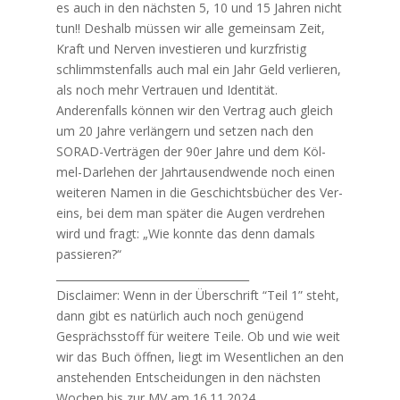
es auch in den nächs­ten 5, 10 und 15 Jah­ren nicht
tun!! Des­halb müs­sen wir alle gemein­sam Zeit,
Kraft und Ner­ven inves­tie­ren und kurz­fris­tig
schlimms­ten­falls auch mal ein Jahr Geld ver­lie­ren,
als noch mehr Ver­trau­en und Identität.
Ande­ren­falls kön­nen wir den Ver­trag auch gleich
um 20 Jah­re ver­län­gern und set­zen nach den
SORAD-Ver­trä­gen der 90er Jah­re und dem Köl­
mel-Dar­le­hen der Jahr­tau­send­wen­de noch einen
wei­te­ren Namen in die Geschichts­bü­cher des Ver­
eins, bei dem man spä­ter die Augen ver­dre­hen
wird und fragt: „Wie konn­te das denn damals
passieren?“
____________________________________
Dis­clai­mer: Wenn in der Über­schrift “Teil 1” steht,
dann gibt es natür­lich auch noch genü­gend
Gesprächs­stoff für wei­te­re Tei­le. Ob und wie weit
wir das Buch öff­nen, liegt im Wesent­li­chen an den
anste­hen­den Ent­schei­dun­gen in den nächs­ten
Wochen bis zur MV am 16.11.2024.