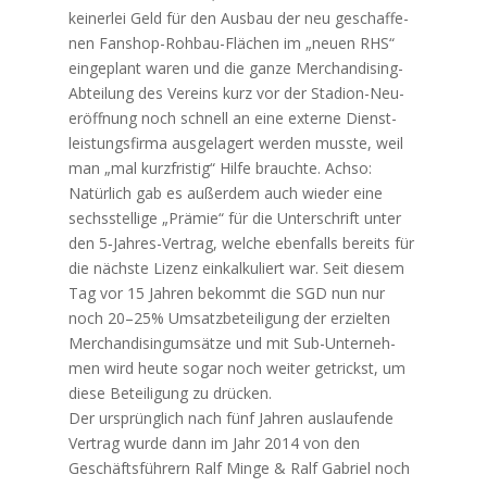
kei­ner­lei Geld für den Aus­bau der neu geschaf­fe­
nen Fan­shop-Roh­bau-Flä­chen im „neu­en RHS“
ein­ge­plant waren und die gan­ze Mer­chan­di­sing-
Abtei­lung des Ver­eins kurz vor der Sta­di­on-Neu­
eröff­nung noch schnell an eine exter­ne Dienst­
leis­tungs­fir­ma aus­ge­la­gert wer­den muss­te, weil
man „mal kurz­fris­tig“ Hil­fe brauch­te. Ach­so:
Natür­lich gab es außer­dem auch wie­der eine
sechs­stel­li­ge „Prä­mie“ für die Unter­schrift unter
den 5‑Jah­res-Ver­trag, wel­che eben­falls bereits für
die nächs­te Lizenz ein­kal­ku­liert war. Seit die­sem
Tag vor 15 Jah­ren bekommt die SGD nun nur
noch 20–25% Umsatz­be­tei­li­gung der erziel­ten
Mer­chan­di­sin­g­um­sät­ze und mit Sub-Unter­neh­
men wird heu­te sogar noch wei­ter getrickst, um
die­se Betei­li­gung zu drücken.
Der ursprüng­lich nach fünf Jah­ren aus­lau­fen­de
Ver­trag wur­de dann im Jahr 2014 von den
Geschäfts­füh­rern Ralf Min­ge & Ralf Gabri­el noch