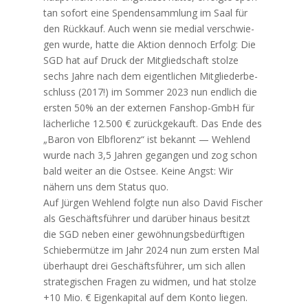
tan sofort eine Spen­den­samm­lung im Saal für
den Rück­kauf. Auch wenn sie medi­al ver­schwie­
gen wur­de, hat­te die Akti­on den­noch Erfolg: Die
SGD hat auf Druck der Mit­glied­schaft stol­ze
sechs Jah­re nach dem eigent­li­chen Mit­glie­der­be­
schluss (2017!) im Som­mer 2023 nun end­lich die
ers­ten 50% an der exter­nen Fan­shop-GmbH für
lächer­li­che 12.500 € zurück­ge­kauft. Das Ende des
„Baron von Elb­flo­renz“ ist bekannt — Weh­lend
wur­de nach 3,5 Jah­ren gegan­gen und zog schon
bald wei­ter an die Ost­see. Kei­ne Angst: Wir
nähern uns dem Sta­tus quo.
Auf Jür­gen Weh­lend folg­te nun also David Fischer
als Geschäfts­füh­rer und dar­über hin­aus besitzt
die SGD neben einer gewöh­nungs­be­dürf­ti­gen
Schie­ber­müt­ze im Jahr 2024 nun zum ers­ten Mal
über­haupt drei Geschäfts­füh­rer, um sich allen
stra­te­gi­schen Fra­gen zu wid­men, und hat stol­ze
+10 Mio. € Eigen­ka­pi­tal auf dem Kon­to lie­gen.