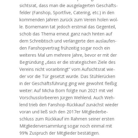
sichts­rat, dass man die aus­ge­la­ger­ten Geschäfts­
fel­der (Fan­shop, Sport­fi­ve, Cate­ring, etc.) in den
kom­men­den Jah­ren zurück zum Ver­ein holen wol­
le. Born­emann tat jedoch erst­mal das Gegen­teil,
schob das The­ma erneut ganz nach hin­ten auf
dem Schreib­tisch und ver­län­ger­te den aus­lau­fen­
den Fan­shop­ver­trag früh­zei­tig sogar noch ein
wei­te­res Mal um meh­re­re Jah­re, bevor er mit der
Begrün­dung „dass er die stra­te­gi­schen Zie­le des
Ver­eins nicht vor­an­bringt“ vom Auf­sichts­rat wie­
der vor die Tür gesetzt wur­de. Das Stüh­le­rü­cken
in der Geschäfts­füh­rung ging wie gewohnt flei­ßig
wei­ter: Auf Micha Born folg­te nun 2021 mit viel
Vor­schuss­lor­bee­ren Jür­gen Weh­lend. Auch Weh­
lend trieb den Fan­shop-Rück­kauf zunächst wie­der
vor­an und ließ sich den 2017er Mit­glie­der­be­
schluss zum Rück­kauf im Rah­men sei­ner ers­ten
Mit­glie­der­ver­samm­lung sogar noch ein­mal mit
99% Zuspruch der Mit­glie­der bestätigen.