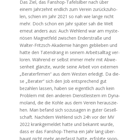
Das Ziel, das Fan­shop-Tafel­sil­ber nach über
einem Jahr­zehnt end­lich zum Ver­ein zurück­zu­ho­
len, schien im Jahr 2021 so nah wie lan­ge nicht
mehr. Doch schon ein Jahr spä­ter sah die Welt
erneut anders aus: Auch Weh­lend war am mys­te­
riö­sen Magnet­feld zwi­schen Enderstra­ße und
Wal­ter-Fritzsch-Aka­de­mie hän­gen geblie­ben und
hat­te den Taten­drang in sei­nem Arbeits­all­tag ver­
lo­ren. Wäh­rend er selbst immer mehr mit Abwe­
sen­heit glänz­te, wur­de sei­ne Arbeit von exter­nen
„Bera­ter­fir­men“ aus dem Wes­ten erle­digt. Da die­
se „Bera­ter“ sich den Job ent­spre­chend gut
bezah­len las­sen, haben sie eigent­lich auch kein
Pro­blem mit den ande­ren Dienst­leis­tern im Dyna­
mo­land, die die Koh­le aus dem Ver­ein her­aus­zie­
hen. Man befand sich sozu­sa­gen in guter Gesell­
schaft. Nach­dem Weh­lend sich 24h vor der MV
2022 krank­ge­mel­det hat­te und bekannt wur­de,
dass er das Fan­shop-The­ma ein Jahr lang über­
haupt nicht mehr ange­fasst hat­te, erfolg­te spon­