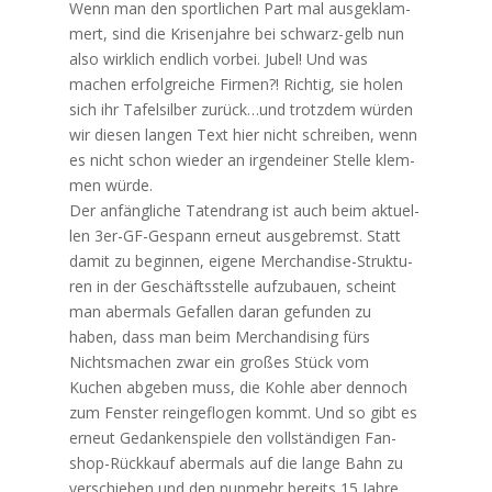
Wenn man den sport­li­chen Part mal aus­ge­klam­
mert, sind die Kri­sen­jah­re bei schwarz-gelb nun
also wirk­lich end­lich vor­bei. Jubel! Und was
machen erfolg­rei­che Fir­men?! Rich­tig, sie holen
sich ihr Tafel­sil­ber zurück…und trotz­dem wür­den
wir die­sen lan­gen Text hier nicht schrei­ben, wenn
es nicht schon wie­der an irgend­ei­ner Stel­le klem­
men würde.
Der anfäng­li­che Taten­drang ist auch beim aktu­el­
len 3er-GF-Gespann erneut aus­ge­bremst. Statt
damit zu begin­nen, eige­ne Mer­chan­di­se-Struk­tu­
ren in der Geschäfts­stel­le auf­zu­bau­en, scheint
man aber­mals Gefal­len dar­an gefun­den zu
haben, dass man beim Mer­chan­di­sing fürs
Nichts­ma­chen zwar ein gro­ßes Stück vom
Kuchen abge­ben muss, die Koh­le aber den­noch
zum Fens­ter rein­ge­flo­gen kommt. Und so gibt es
erneut Gedan­ken­spie­le den voll­stän­di­gen Fan­
shop-Rück­kauf aber­mals auf die lan­ge Bahn zu
ver­schie­ben und den nun­mehr bereits 15 Jah­re