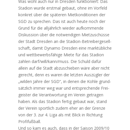
Was wohl auch nur in Dres­den funk­tio­niert: Das
Sta­di­on wur­de erst­mal gebaut, ohne im Vor­feld
kon­kret über die spä­te­ren Miet­kon­di­tio­nen der
SGD zu spre­chen. Das ist auch heu­te noch der
Grund für die all­jähr­lich wie­der auf­kom­men­de
Dis­kus­si­on über die not­wen­di­gen Miet­zu­schüs­se
der Stadt Dres­den an die Sta­di­on-Betrei­ber­ge­sell­
schaft, damit Dyna­mo Dres­den eine markt­üb­li­che
und wett­be­werbs­fä­hi­ge Mie­te für das Sta­di­on
zah­len darf/will/kann/muss. Die Schuld dafür
allein auf die Stadt abzu­schie­ben wäre aber nicht
gerecht, denn es waren die letz­ten Aus­züg­ler der
„wil­den Jah­re der SGD“, in denen die Koh­le grund­
sätz­lich immer weg war und ent­spre­chen­de Frei­
geis­ter die Ver­ant­wor­tung im Ver­ein getra­gen
haben. Als das Sta­di­on fer­tig gebaut war, stand
der Ver­ein sport­lich zudem eher an der Gren­ze
von der 3. zur 4. Liga als mit Blick in Rich­tung
Profifußball.
Und so kam es auch, dass in der Sai­son 2009/10