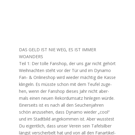
DAS GELD IST NIE WEG, ES IST IMMER
WOANDERS
Teil 1: Der tol­le Fan­shop, der uns gar nicht gehört
Weih­nach­ten steht vor der Tür und im Dyna­mo
Fan- & Online­shop wird wie­der mäch­tig die Kas­se
klin­geln. Es müss­te schon mit dem Teu­fel zuge­
hen, wenn der Fan­shop die­ses Jahr nicht aber­
mals einen neu­en Rekord­um­satz hin­le­gen wür­de.
Einer­seits ist es nach all den Seu­chen­jah­ren
schön anzu­se­hen, dass Dyna­mo wie­der „cool“
und im Stadt­bild ange­kom­men ist. Aber wuss­test
Du eigent­lich, dass unser Ver­ein sein Tafel­sil­ber
längst ver­scher­belt hat und von all den Fan­ar­ti­kel­