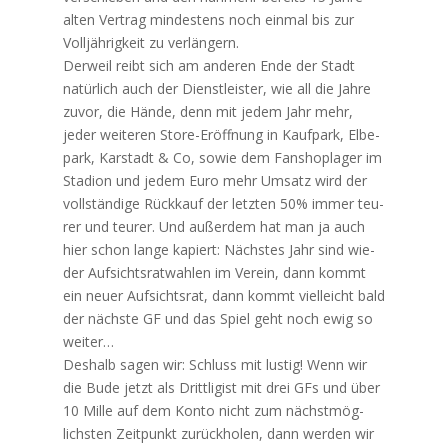
alten Ver­trag min­des­tens noch ein­mal bis zur
Voll­jäh­rig­keit zu verlängern.
Der­weil reibt sich am ande­ren Ende der Stadt
natür­lich auch der Dienst­leis­ter, wie all die Jah­re
zuvor, die Hän­de, denn mit jedem Jahr mehr,
jeder wei­te­ren Store-Eröff­nung in Kauf­park, Elbe­
park, Kar­stadt & Co, sowie dem Fan­shop­la­ger im
Sta­di­on und jedem Euro mehr Umsatz wird der
voll­stän­di­ge Rück­kauf der letz­ten 50% immer teu­
rer und teu­rer. Und außer­dem hat man ja auch
hier schon lan­ge kapiert: Nächs­tes Jahr sind wie­
der Auf­sichts­rat­wah­len im Ver­ein, dann kommt
ein neu­er Auf­sichts­rat, dann kommt viel­leicht bald
der nächs­te GF und das Spiel geht noch ewig so
weiter…
Des­halb sagen wir: Schluss mit lus­tig! Wenn wir
die Bude jetzt als Dritt­li­gist mit drei GFs und über
10 Mil­le auf dem Kon­to nicht zum nächst­mög­
lichs­ten Zeit­punkt zurück­ho­len, dann wer­den wir