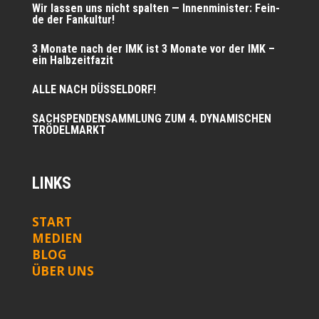
Wir las­sen uns nicht spal­ten — Innen­mi­nis­ter: Fein­
de der Fankultur!
3 Mona­te nach der IMK ist 3 Mona­te vor der IMK –
ein Halbzeitfazit
ALLE NACH DÜSSELDORF!
SACHSPENDENSAMMLUNG ZUM 4. DYNAMISCHEN
TRÖDELMARKT
LINKS
START
MEDIEN
BLOG
ÜBER UNS