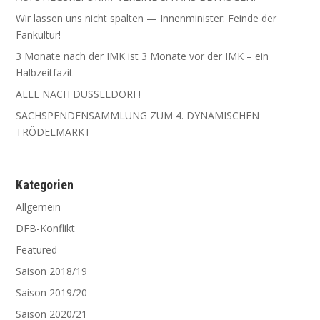
Wir las­sen uns nicht spal­ten — Innen­mi­nis­ter: Fein­de der
Fankultur!
3 Mona­te nach der IMK ist 3 Mona­te vor der IMK – ein
Halbzeitfazit
ALLE NACH DÜSSELDORF!
SACHSPENDENSAMMLUNG ZUM 4. DYNAMISCHEN
TRÖDELMARKT
Kate­go­rien
Allgemein
DFB-Konflikt
Featured
Saison 2018/19
Saison 2019/20
Saison 2020/21