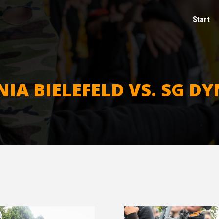
Start
­NIA BIE­LE­FELD VS. SG