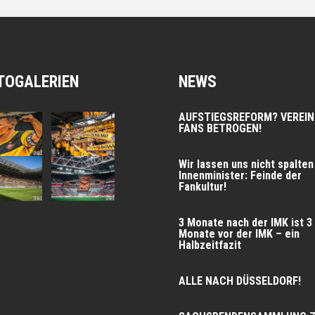
TOGALERIEN
NEWS
AUFSTIEGSREFORM? VEREIN
FANS BETROGEN!
Wir las­sen uns nicht spal­ten
Innen­mi­nis­ter: Fein­de der
Fankultur!
3 Mona­te nach der IMK ist 3
Mona­te vor der IMK – ein
Halbzeitfazit
ALLE NACH DÜSSELDORF!