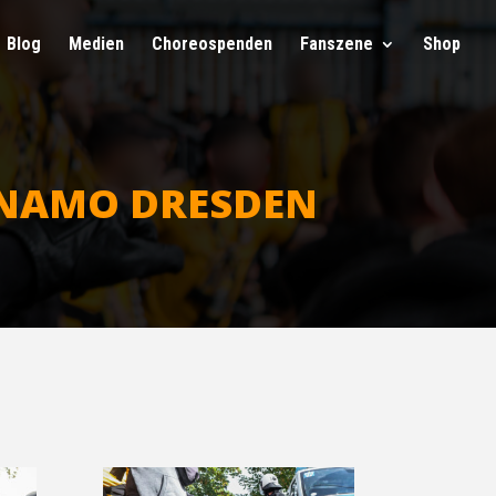
Blog
Medi­en
Cho­reo­spen­den
Fan­sze­ne
Shop
 DYNA­MO DRESDEN