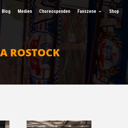
Blog
Medi­en
Cho­reo­spen­den
Fan­sze­ne
Shop
­SA ROSTOCK