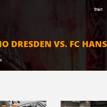
Start
­MO DRES­DEN VS. FC HAN
00