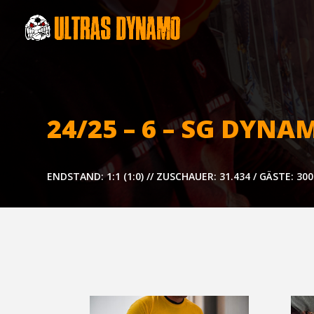
24/25 – 6 – SG DYNA
ENDSTAND: 1:1 (1:0) // ZUSCHAUER: 31.434 / GÄSTE: 30