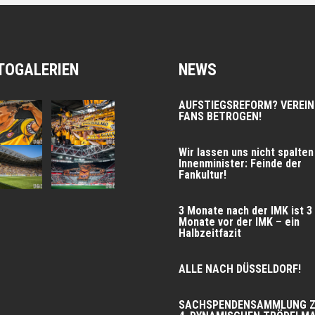
TOGALERIEN
NEWS
AUFSTIEGSREFORM? VEREIN
FANS BETROGEN!
Wir las­sen uns nicht spal­ten
Innen­mi­nis­ter: Fein­de der
Fankultur!
3 Mona­te nach der IMK ist 3
Mona­te vor der IMK – ein
Halbzeitfazit
ALLE NACH DÜSSELDORF!
SACHSPENDENSAMMLUNG 