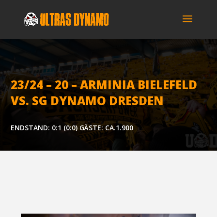
23/24 – 20 – ARMI­NIA BIE­LE­FELD
VS. SG DYNA­MO DRESDEN
ENDSTAND: 0:1 (0:0) GÄSTE: CA.1.900