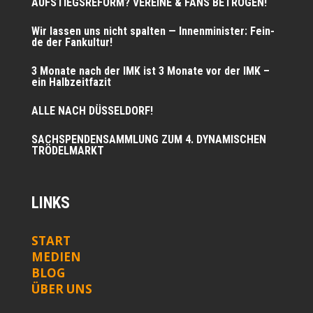
AUFSTIEGSREFORM? VEREINE & FANS BETROGEN!
Wir las­sen uns nicht spal­ten — Innen­mi­nis­ter: Fein­
de der Fankultur!
3 Mona­te nach der IMK ist 3 Mona­te vor der IMK –
ein Halbzeitfazit
ALLE NACH DÜSSELDORF!
SACHSPENDENSAMMLUNG ZUM 4. DYNAMISCHEN
TRÖDELMARKT
LINKS
START
MEDIEN
BLOG
ÜBER UNS