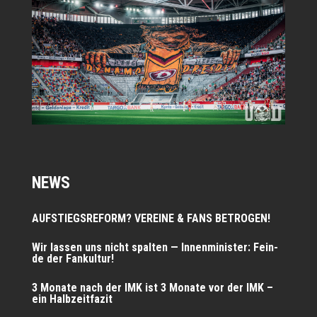
NEWS
AUFSTIEGSREFORM? VEREINE & FANS BETROGEN!
Wir las­sen uns nicht spal­ten — Innen­mi­nis­ter: Fein­
de der Fankultur!
3 Mona­te nach der IMK ist 3 Mona­te vor der IMK –
ein Halbzeitfazit