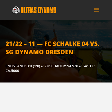
21/22 – 11 — FC SCHAL­KE 04 VS.
SG DYNA­MO DRESDEN
ENDSTAND: 3:0 (1:0) // ZUSCHAUER: 54.526 // GÄSTE:
CA.5000