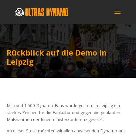
Rück­blick auf die Demo in
Leipzig
Mit rund 1.500 Dyna­mo-Fans wur­de ges­tern in Leip­zig ein
star­kes Zei­chen für die Fan­kul­tur und gegen die geplan­ten
Maß­nah­men der Innen­mi­nis­ter­kon­fe­renz gesetzt.
An die­ser Stel­le möch­ten wir allen anwe­sen­den Dyna­mo­fans