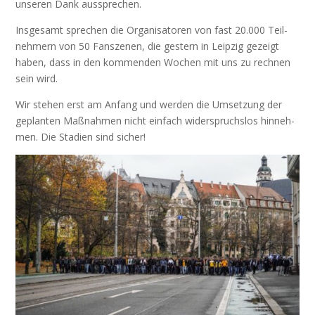
unse­ren Dank aussprechen.
Ins­ge­samt spre­chen die Orga­ni­sa­to­ren von fast 20.000 Teil­
neh­mern von 50 Fan­sze­nen, die ges­tern in Leip­zig gezeigt
haben, dass in den kom­men­den Wochen mit uns zu rech­nen
sein wird.
Wir ste­hen erst am Anfang und wer­den die Umset­zung der
geplan­ten Maß­nah­men nicht ein­fach wider­spruchs­los hin­neh­
men. Die Sta­di­en sind sicher!