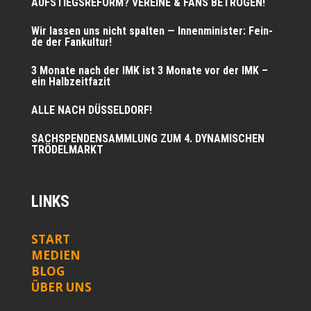
AUFSTIEGSREFORM? VEREINE & FANS BETROGEN!
Wir las­sen uns nicht spal­ten — Innen­mi­nis­ter: Fein­
de der Fankultur!
3 Mona­te nach der IMK ist 3 Mona­te vor der IMK –
ein Halbzeitfazit
ALLE NACH DÜSSELDORF!
SACHSPENDENSAMMLUNG ZUM 4. DYNAMISCHEN
TRÖDELMARKT
LINKS
START
MEDIEN
BLOG
ÜBER UNS