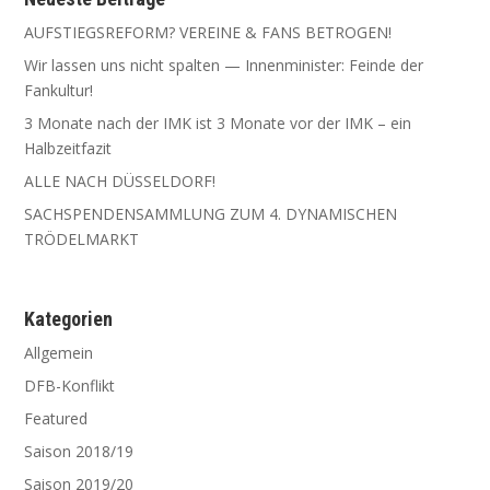
AUFSTIEGSREFORM? VEREINE & FANS BETROGEN!
Wir las­sen uns nicht spal­ten — Innen­mi­nis­ter: Fein­de der
Fankultur!
3 Mona­te nach der IMK ist 3 Mona­te vor der IMK – ein
Halbzeitfazit
ALLE NACH DÜSSELDORF!
SACHSPENDENSAMMLUNG ZUM 4. DYNAMISCHEN
TRÖDELMARKT
Kate­go­rien
Allgemein
DFB-Konflikt
Featured
Saison 2018/19
Saison 2019/20