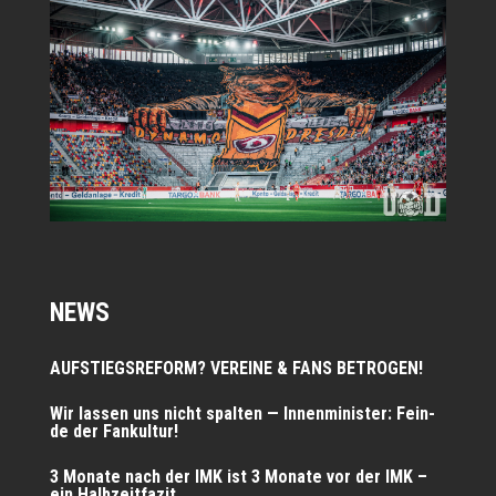
NEWS
AUFSTIEGSREFORM? VEREINE & FANS BETROGEN!
Wir las­sen uns nicht spal­ten — Innen­mi­nis­ter: Fein­
de der Fankultur!
3 Mona­te nach der IMK ist 3 Mona­te vor der IMK –
ein Halbzeitfazit