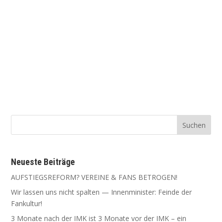
Neu­es­te Beiträge
AUFSTIEGSREFORM? VEREINE & FANS BETROGEN!
Wir las­sen uns nicht spal­ten — Innen­mi­nis­ter: Fein­de der
Fankultur!
3 Mona­te nach der IMK ist 3 Mona­te vor der IMK – ein