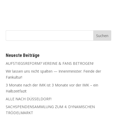
Neu­es­te Beiträge
AUFSTIEGSREFORM? VEREINE & FANS BETROGEN!
Wir las­sen uns nicht spal­ten — Innen­mi­nis­ter: Fein­de der
Fankultur!
3 Mona­te nach der IMK ist 3 Mona­te vor der IMK – ein
Halbzeitfazit
ALLE NACH DÜSSELDORF!
SACHSPENDENSAMMLUNG ZUM 4. DYNAMISCHEN
TRÖDELMARKT