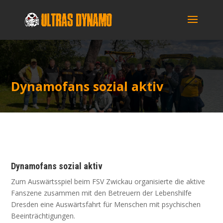
Dyna­mo­fans sozi­al aktiv
Dyna­mo­fans sozi­al aktiv
Zum Aus­wärts­spiel beim FSV Zwi­ckau orga­ni­sier­te die akti­ve
Fan­sze­ne zusam­men mit den Betreu­ern der Lebens­hil­fe
Dres­den eine Aus­wärts­fahrt für Men­schen mit psy­chi­schen
Beeinträchtigungen.