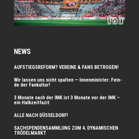
NEWS
AUFSTIEGSREFORM? VEREINE & FANS BETROGEN!
Wir las­sen uns nicht spal­ten — Innen­mi­nis­ter: Fein­
de der Fankultur!
3 Mona­te nach der IMK ist 3 Mona­te vor der IMK –
ein Halbzeitfazit
ALLE NACH DÜSSELDORF!
SACHSPENDENSAMMLUNG ZUM 4. DYNAMISCHEN
TRÖDELMARKT