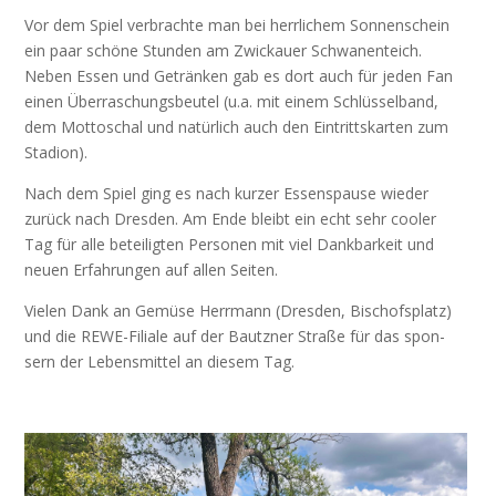
Vor dem Spiel ver­brach­te man bei herr­li­chem Son­nen­schein
ein paar schö­ne Stun­den am Zwi­ckau­er Schwa­nen­teich.
Neben Essen und Geträn­ken gab es dort auch für jeden Fan
einen Über­ra­schungs­beu­tel (u.a. mit einem Schlüs­sel­band,
dem Mot­to­schal und natür­lich auch den Ein­tritts­kar­ten zum
Stadion).
Nach dem Spiel ging es nach kur­zer Essens­pau­se wie­der
zurück nach Dres­den. Am Ende bleibt ein echt sehr coo­ler
Tag für alle betei­lig­ten Per­so­nen mit viel Dank­bar­keit und
neu­en Erfah­run­gen auf allen Seiten.
Vie­len Dank an Gemü­se Herr­mann (Dres­den, Bischofs­platz)
und die REWE-Filia­le auf der Baut­z­ner Stra­ße für das spon­
sern der Lebens­mit­tel an die­sem Tag.