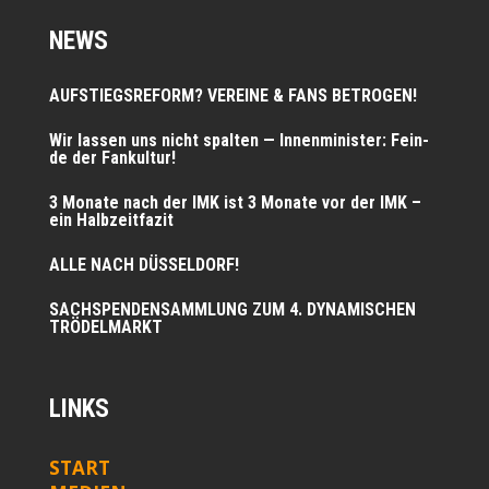
NEWS
AUFSTIEGSREFORM? VEREINE & FANS BETROGEN!
Wir las­sen uns nicht spal­ten — Innen­mi­nis­ter: Fein­
de der Fankultur!
3 Mona­te nach der IMK ist 3 Mona­te vor der IMK –
ein Halbzeitfazit
ALLE NACH DÜSSELDORF!
SACHSPENDENSAMMLUNG ZUM 4. DYNAMISCHEN
TRÖDELMARKT
LINKS
START