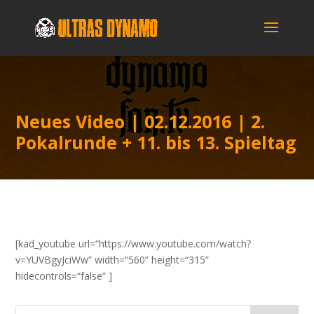
Neu­es Video | 02.12.2016 | 2.
Pokal­run­de + 11. bis 13. Spieltag
[kad_youtube url=“https://www.youtube.com/watch?
v=YUVBgyJciWw” width=“560” height=“315”
hidecontrols=“false” ]