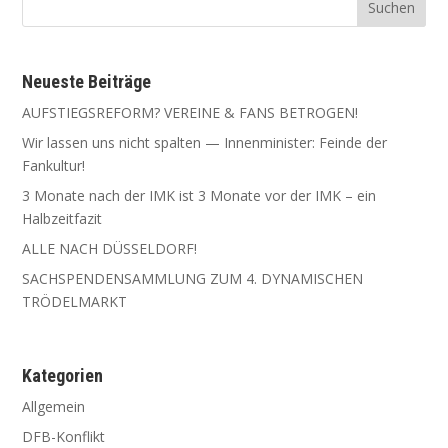
Neu­es­te Beiträge
AUFSTIEGSREFORM? VEREINE & FANS BETROGEN!
Wir las­sen uns nicht spal­ten — Innen­mi­nis­ter: Fein­de der
Fankultur!
3 Mona­te nach der IMK ist 3 Mona­te vor der IMK – ein
Halbzeitfazit
ALLE NACH DÜSSELDORF!
SACHSPENDENSAMMLUNG ZUM 4. DYNAMISCHEN
TRÖDELMARKT
Kate­go­rien
Allgemein
DFB-Konflikt