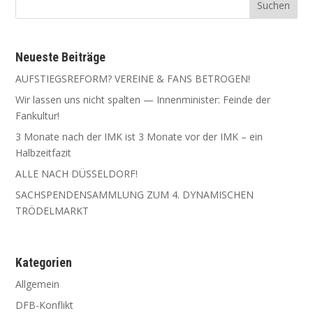
Neu­es­te Beiträge
AUFSTIEGSREFORM? VEREINE & FANS BETROGEN!
Wir las­sen uns nicht spal­ten — Innen­mi­nis­ter: Fein­de der
Fankultur!
3 Mona­te nach der IMK ist 3 Mona­te vor der IMK – ein
Halbzeitfazit
ALLE NACH DÜSSELDORF!
SACHSPENDENSAMMLUNG ZUM 4. DYNAMISCHEN
TRÖDELMARKT
Kate­go­rien
Allgemein
DFB-Konflikt