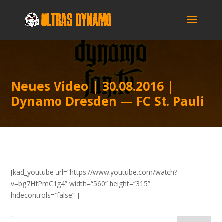
Neu­es Video | 30.08.2016 |
Dyna­mo Dres­den — FC St. Pauli
[kad_youtube url=“https://www.youtube.com/watch?
v=bg7HfPmC1g4” width=“560” height=“315”
hidecontrols=“false” ]