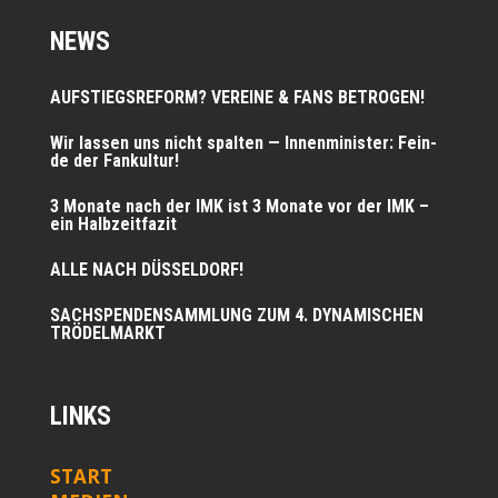
NEWS
AUFSTIEGSREFORM? VEREINE & FANS BETROGEN!
Wir las­sen uns nicht spal­ten — Innen­mi­nis­ter: Fein­
de der Fankultur!
3 Mona­te nach der IMK ist 3 Mona­te vor der IMK –
ein Halbzeitfazit
ALLE NACH DÜSSELDORF!
SACHSPENDENSAMMLUNG ZUM 4. DYNAMISCHEN
TRÖDELMARKT
LINKS
START