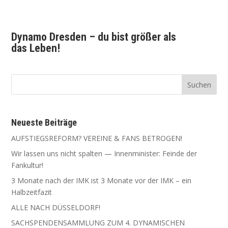
Dyna­mo Dres­den – du bist grö­ßer als
das Leben!
Neu­es­te Beiträge
AUFSTIEGSREFORM? VEREINE & FANS BETROGEN!
Wir las­sen uns nicht spal­ten — Innen­mi­nis­ter: Fein­de der
Fankultur!
3 Mona­te nach der IMK ist 3 Mona­te vor der IMK – ein
Halbzeitfazit
ALLE NACH DÜSSELDORF!
SACHSPENDENSAMMLUNG ZUM 4. DYNAMISCHEN