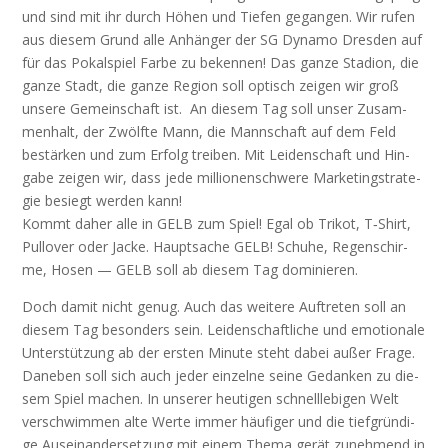
und sind mit ihr durch Höhen und Tie­fen gegan­gen. Wir rufen
aus die­sem Grund alle Anhän­ger der SG Dyna­mo Dres­den auf
für das Pokal­spiel Far­be zu beken­nen! Das gan­ze Sta­di­on, die
gan­ze Stadt, die gan­ze Regi­on soll optisch zei­gen wir groß
unse­re Gemein­schaft ist. An die­sem Tag soll unser Zusam­
men­halt, der Zwölf­te Mann, die Mann­schaft auf dem Feld
bestär­ken und zum Erfolg trei­ben. Mit Lei­den­schaft und Hin­
ga­be zei­gen wir, dass jede mil­lio­nen­schwe­re Mar­ke­ting­stra­te­
gie besiegt wer­den kann!
Kommt daher alle in GELB zum Spiel! Egal ob Tri­kot, T‑Shirt,
Pull­over oder Jacke. Haupt­sa­che GELB! Schu­he, Regen­schir­
me, Hosen — GELB soll ab die­sem Tag dominieren.
Doch damit nicht genug. Auch das wei­te­re Auf­tre­ten soll an
die­sem Tag beson­ders sein. Lei­den­schaft­li­che und emo­tio­na­le
Unter­stüt­zung ab der ers­ten Minu­te steht dabei außer Fra­ge.
Dane­ben soll sich auch jeder ein­zel­ne sei­ne Gedan­ken zu die­
sem Spiel machen. In unse­rer heu­ti­gen schnell­le­bi­gen Welt
ver­schwim­men alte Wer­te immer häu­fi­ger und die tief­grün­di­
ge Aus­ein­an­der­set­zung mit einem The­ma gerät zuneh­mend in