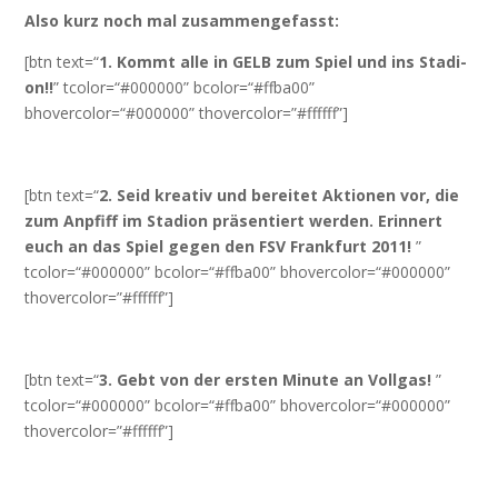
Also kurz noch mal zusammengefasst:
[btn text=“
1. Kommt alle in GELB zum Spiel und ins Sta­di­
on!!
” tcolor=“#000000” bcolor=“#ffba00”
bhovercolor=“#000000” thovercolor=”#ffffff”]
[btn text=“
2. Seid krea­tiv und berei­tet Aktio­nen vor, die
zum Anpfiff im Sta­di­on prä­sen­tiert wer­den. Erin­nert
euch an das Spiel gegen den FSV Frank­furt 2011!
”
tcolor=“#000000” bcolor=“#ffba00” bhovercolor=“#000000”
thovercolor=”#ffffff”]
[btn text=“
3. Gebt von der ers­ten Minu­te an Voll­gas!
”
tcolor=“#000000” bcolor=“#ffba00” bhovercolor=“#000000”
thovercolor=”#ffffff”]