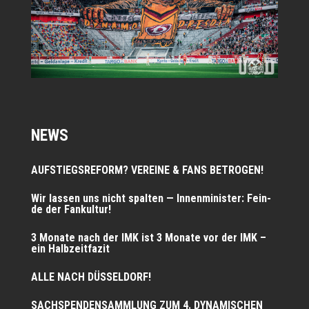
NEWS
AUFSTIEGSREFORM? VEREINE & FANS BETROGEN!
Wir las­sen uns nicht spal­ten — Innen­mi­nis­ter: Fein­
de der Fankultur!
3 Mona­te nach der IMK ist 3 Mona­te vor der IMK –
ein Halbzeitfazit
ALLE NACH DÜSSELDORF!
SACHSPENDENSAMMLUNG ZUM 4. DYNAMISCHEN