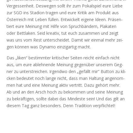
Ver­ges­sen­heit. Des­we­gen sollt ihr zum Pokal­spiel eure Lie­be
zur SGD ins Sta­di­on tra­gen und eure Kri­tik am Pro­dukt aus
Öster­reich mit Leben fül­len. Ent­wi­ckelt eige­ne Ideen. Prä­sen­
tiert eure Mei­nung mit Hil­fe von Spruch­bän­dern, Pla­ka­ten
oder Bett­la­ken. Seid krea­tiv, tut euch zusam­men und zeigt
was uns vom Rest unter­schei­det. Damit wir ein­mal mehr zei­
gen kön­nen was Dyna­mo ein­zig­ar­tig macht.
Das „liken“ bestimm­ter kri­ti­scher Sei­ten reicht ein­fach nicht
aus, um eure ableh­nen­de Mei­nung gegen­über unse­rem Geg­
ner zu unter­strei­chen. Irgend­wo den „gefällt mir“ But­ton zu kli­
cken bedeu­tet noch lan­ge nicht, dass man Hal­tung ange­nom­
men hat und eine Mei­nung aktiv ver­tritt. Dazu gehört mehr.
Ab und an den Arsch hoch zu bekom­men und sei­ne Mei­nung
zu bekräf­ti­gen, soll­te dabei das Min­des­te sein! Und das gilt an
die­sem Tag ganz beson­ders. Denn Tra­di­ti­on verpflichtet!