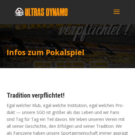
Infos zum Pokalspiel
Tra­di­ti­on verpflichtet!
Egal wel­cher Klub, egal wel­che Insti­tu­ti­on, egal wel­ches Pro­
dukt — unse­re SGD ist grö­ßer als das Leben und wir Fans
sind Tag für Tag ein Teil davon. Wir leben unse­ren Ver­ein mit
all sei­ner Geschich­te, den Erfol­gen und sei­ner Tra­di­ti­on. Wir
als Fan­sze­ne haben unse­re Sport­ge­mein­schaft immer geprägt