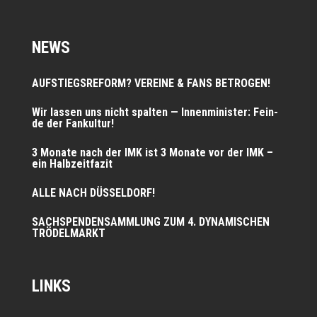
NEWS
AUFSTIEGSREFORM? VEREINE & FANS BETROGEN!
Wir las­sen uns nicht spal­ten — Innen­mi­nis­ter: Fein­
de der Fankultur!
3 Mona­te nach der IMK ist 3 Mona­te vor der IMK –
ein Halbzeitfazit
ALLE NACH DÜSSELDORF!
SACHSPENDENSAMMLUNG ZUM 4. DYNAMISCHEN
TRÖDELMARKT
LINKS