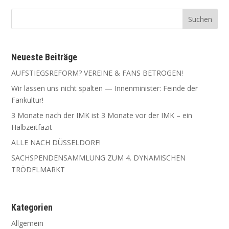
Neu­es­te Beiträge
AUFSTIEGSREFORM? VEREINE & FANS BETROGEN!
Wir las­sen uns nicht spal­ten — Innen­mi­nis­ter: Fein­de der
Fankultur!
3 Mona­te nach der IMK ist 3 Mona­te vor der IMK – ein
Halbzeitfazit
ALLE NACH DÜSSELDORF!
SACHSPENDENSAMMLUNG ZUM 4. DYNAMISCHEN
TRÖDELMARKT
Kate­go­rien
Allgemein