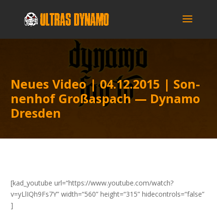
Neu­es Video | 04.12.2015 | Son­
nen­hof Groß­as­pach — Dyna­mo
Dresden
[kad_youtube url=“https://www.youtube.com/watch?
v=yLlIQh9Fs7Y” width=“560” height=“315” hidecontrols=“false”
]